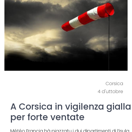
Corsica
4 d'uttobre
A Corsica in vigilenza gialla
per forte ventate
Météo Francia hà piazzatu i dui dipartimenti di l’isula