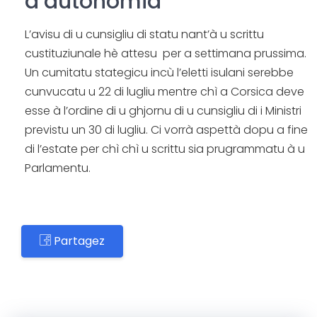
d’autonomia
L’avisu di u cunsigliu di statu nant’à u scrittu
custituziunale hè attesu per a settimana prussima.
Un cumitatu stategicu incù l’eletti isulani serebbe
cunvucatu u 22 di lugliu mentre chì a Corsica deve
esse à l’ordine di u ghjornu di u cunsigliu di i Ministri
previstu un 30 di lugliu. Ci vorrà aspettà dopu a fine
di l’estate per chì chì u scrittu sia prugrammatu à u
Parlamentu.
Partagez