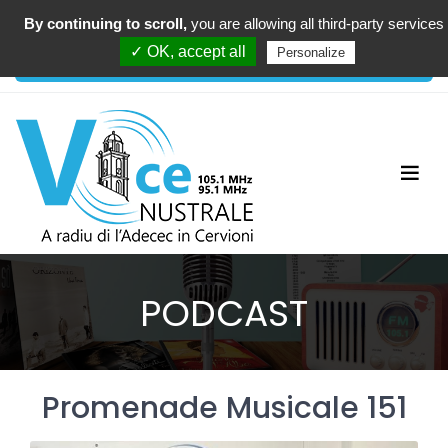
By continuing to scroll,
you are allowing all third-party services
00:00
✓ OK, accept all
Personalize
PODCAST
Promenade Musicale 151