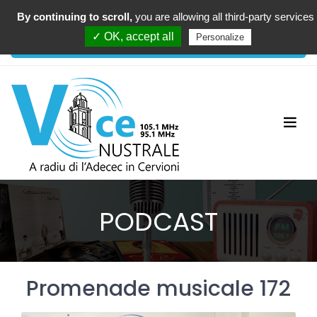
By continuing to scroll,
you are allowing all third-party services
00:00
✓ OK, accept all
Personalize
PODCAST
Promenade musicale 172