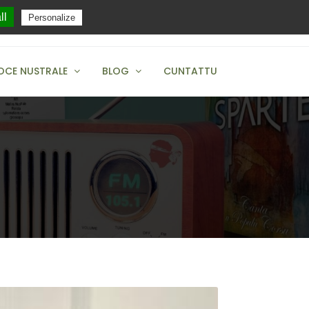
ll
Personalize
+04 95 38 12 83
OCE NUSTRALE
BLOG
CUNTATTU