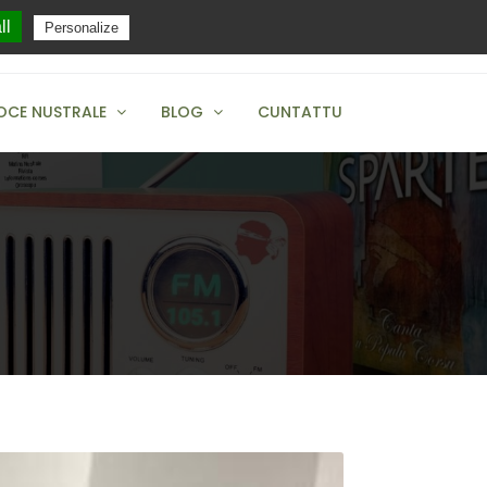
ll
Personalize
+04 95 38 12 83
OCE NUSTRALE
BLOG
CUNTATTU