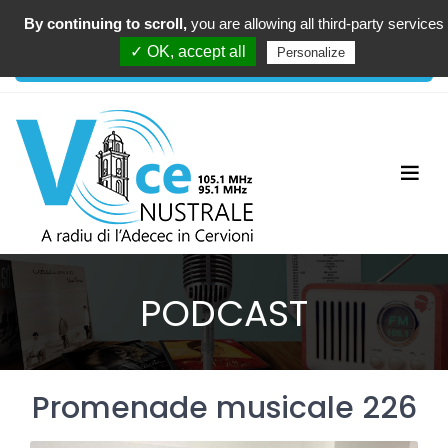
By continuing to scroll,
you are allowing all third-party services
00:00
✓ OK, accept all
Personalize
PODCAST
Promenade musicale 226