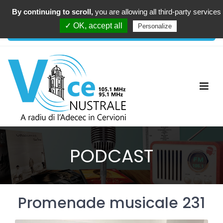
By continuing to scroll,
you are allowing all third-party services
00:00
✓ OK, accept all
Personalize
PODCAST
Promenade musicale 231