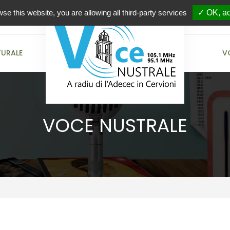
wse this website, you are allowing all third-party services
✓ OK, ac
TURALE
V
VOCE NUSTRALE