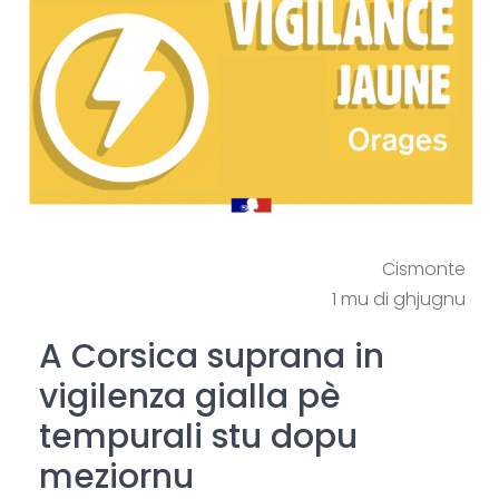
Cismonte
1 mu di ghjugnu
A Corsica suprana in
vigilenza gialla pè
tempurali stu dopu
meziornu