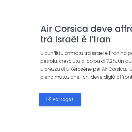
Air Corsica deve affr
trà Israël è l’Iran
U cunflittu arrmatu trà Israël è l’Iran hà
petrolu, cresciutu di colpu di 7,2%. Un 
u prezzu di u Kérosène per Air Corsica
piena mutazione, chi deve digià affront
Partagez