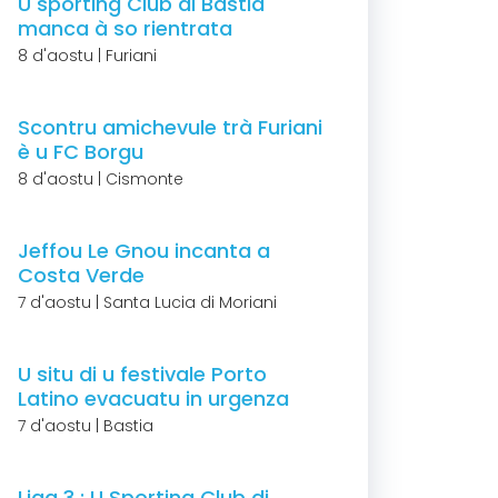
U sporting Club di Bastia
manca à so rientrata
8 d'aostu | Furiani
Scontru amichevule trà Furiani
è u FC Borgu
8 d'aostu | Cismonte
Jeffou Le Gnou incanta a
Costa Verde
7 d'aostu | Santa Lucia di Moriani
U situ di u festivale Porto
Latino evacuatu in urgenza
7 d'aostu | Bastia
Liga 3 : U Sporting Club di