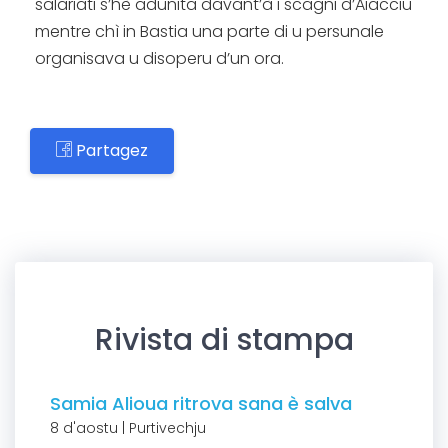
salariati s’hè adunita davant’à i scagni d’Aiacciu
mentre chì in Bastia una parte di u persunale
organisava u disoperu d’un ora.
Partagez
Rivista di stampa
Samia Alioua ritrova sana è salva
8 d'aostu | Purtivechju