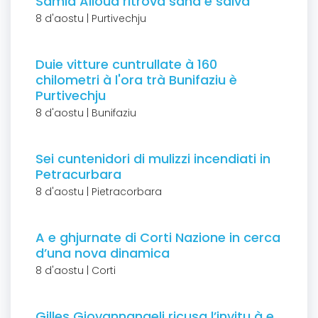
Samia Alioua ritrova sana è salva
8 d'aostu | Purtivechju
Duie vitture cuntrullate à 160
chilometri à l'ora trà Bunifaziu è
Purtivechju
8 d'aostu | Bunifaziu
Sei cuntenidori di mulizzi incendiati in
Petracurbara
8 d'aostu | Pietracorbara
A e ghjurnate di Corti Nazione in cerca
d’una nova dinamica
8 d'aostu | Corti
Gilles Giovannangeli ricusa l’invitu à e