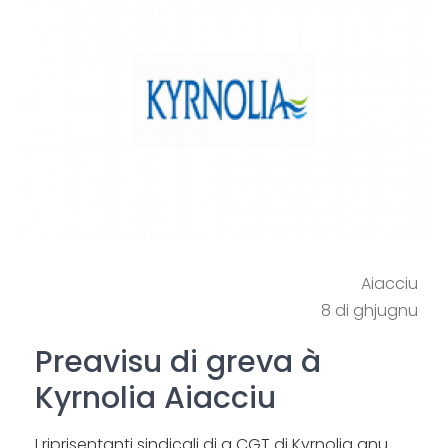
Aiacciu
8 di ghjugnu
Preavisu di greva à
Kyrnolia Aiacciu
I riprisentanti sindicali di a CGT di Kyrnolia anu