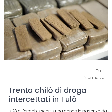
Tulò
3 di marzu
Trenta chilò di droga
intercettati in Tulò
U 28 di ferraghju scorsu una donna in partenza da u