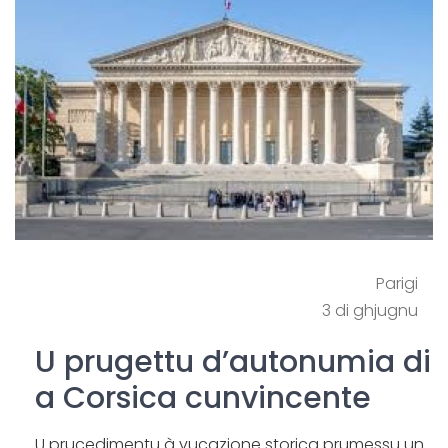
Parigi
3 di ghjugnu
U prugettu d’autonumia di
a Corsica cunvincente
U prucedimentu à vucazione storica prumessu un