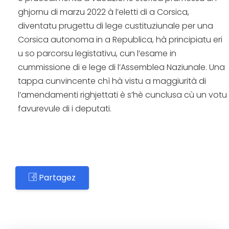
ghjornu di marzu 2022 à l’eletti di a Corsica,
diventatu prugettu di lege custituziunale per una
Corsica autonoma in a Republica, hà principiatu eri
u so parcorsu legistativu, cun l’esame in
cummissione di e lege di l’Assemblea Naziunale. Una
tappa cunvincente chì hà vistu a maggiurità di
l’amendamenti righjettati è s’hè cunclusa cù un votu
favurevule di i deputati.
Partagez