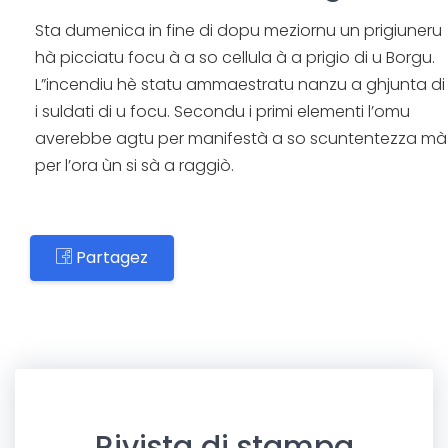
Sta dumenica in fine di dopu meziornu un prigiuneru
hà picciatu focu à a so cellula à a prigio di u Borgu.
L”incendiu hè statu ammaestratu nanzu a ghjunta di
i suldati di u focu. Secondu i primi elementi l’omu
averebbe agtu per manifestà a so scuntentezza mà
per l’ora ùn si sà a raggiò.
Partagez
Rivista di stampa