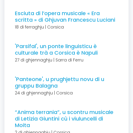
Esciuta di l’opera musicale « Era
scritta » di Ghjuvan Francescu Luciani
18 di ferraghju | Corsica
'Parsifal', un ponte linguisticu è
culturale trà a Corsica è Napuli
27 di ghjennaghju | Sarra di Ferru
'Panteone', u prughjettu novu di u
gruppu Balagna
24 di ghjennaghju | Corsica
“Anima terrania”, u scontru musicale
di Letizia Giuntini cù i viuluncelli di
Moita
2 di ghjennaghju | Corsica